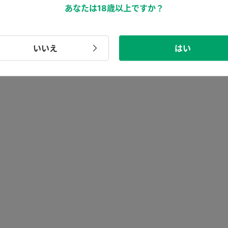
あなたは18歳以上ですか？
いいえ
はい