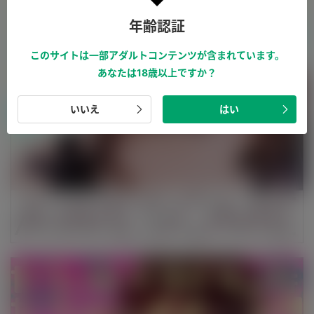
年齢認証
このサイトは一部アダルトコンテンツが含まれています。
あなたは18歳以上ですか？
いいえ
はい